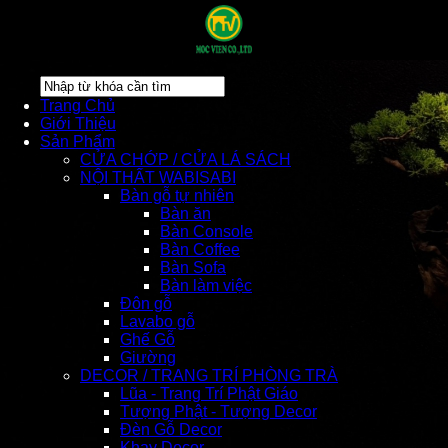
Trang Chủ
Giới Thiệu
Sản Phẩm
CỬA CHỚP / CỬA LÁ SÁCH
NỘI THẤT WABISABI
Bàn gỗ tự nhiên
Bàn ăn
Bàn Console
Bàn Coffee
Bàn Sofa
Bàn làm việc
Đôn gỗ
Lavabo gỗ
Ghế Gỗ
Giường
DECOR / TRANG TRÍ PHÒNG TRÀ
Lũa - Trang Trí Phật Giáo
Tượng Phật - Tượng Decor
Đèn Gỗ Decor
Khay Decor