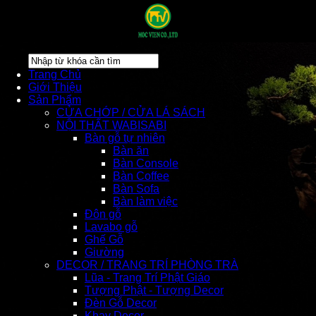
Trang Chủ
Giới Thiệu
Sản Phẩm
CỬA CHỚP / CỬA LÁ SÁCH
NỘI THẤT WABISABI
Bàn gỗ tự nhiên
Bàn ăn
Bàn Console
Bàn Coffee
Bàn Sofa
Bàn làm việc
Đôn gỗ
Lavabo gỗ
Ghế Gỗ
Giường
DECOR / TRANG TRÍ PHÒNG TRÀ
Lũa - Trang Trí Phật Giáo
Tượng Phật - Tượng Decor
Đèn Gỗ Decor
Khay Decor