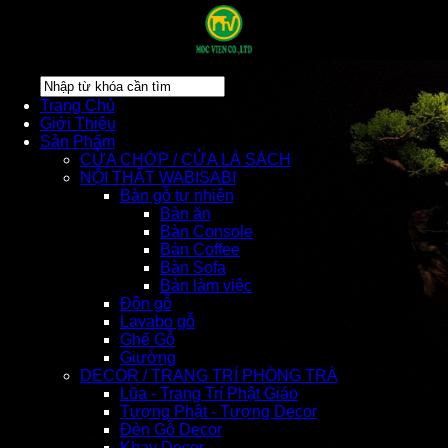
Trang Chủ
Giới Thiệu
Sản Phẩm
CỬA CHỚP / CỬA LÁ SÁCH
NỘI THẤT WABISABI
Bàn gỗ tự nhiên
Bàn ăn
Bàn Console
Bàn Coffee
Bàn Sofa
Bàn làm việc
Đôn gỗ
Lavabo gỗ
Ghế Gỗ
Giường
DECOR / TRANG TRÍ PHÒNG TRÀ
Lũa - Trang Trí Phật Giáo
Tượng Phật - Tượng Decor
Đèn Gỗ Decor
Khay Decor