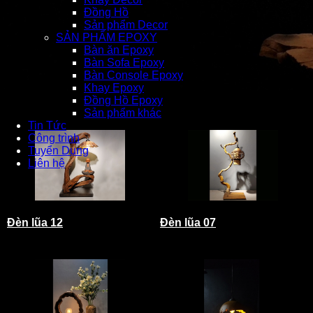
Đồng Hồ
Sản phẩm Decor
SẢN PHẨM EPOXY
Bàn ăn Epoxy
Bàn Sofa Epoxy
Bàn Console Epoxy
Khay Epoxy
Đồng Hồ Epoxy
Sản phẩm khác
Tin Tức
Công trình
Tuyển Dụng
Liên hệ
Đèn lũa 12
Đèn lũa 07