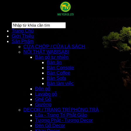
Trang Chủ
Giới Thiệu
Sản Phẩm
CỬA CHỚP / CỬA LÁ SÁCH
NỘI THẤT WABISABI
Bàn gỗ tự nhiên
Bàn ăn
Bàn Console
Bàn Coffee
Bàn Sofa
Bàn làm việc
Đôn gỗ
Lavabo gỗ
Ghế Gỗ
Giường
DECOR / TRANG TRÍ PHÒNG TRÀ
Lũa - Trang Trí Phật Giáo
Tượng Phật - Tượng Decor
Đèn Gỗ Decor
Khay Decor