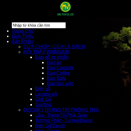
Trang Chủ
Giới Thiệu
Sản Phẩm
CỬA CHỚP / CỬA LÁ SÁCH
NỘI THẤT WABISABI
Bàn gỗ tự nhiên
Bàn ăn
Bàn Console
Bàn Coffee
Bàn Sofa
Bàn làm việc
Đôn gỗ
Lavabo gỗ
Ghế Gỗ
Giường
DECOR / TRANG TRÍ PHÒNG TRÀ
Lũa - Trang Trí Phật Giáo
Tượng Phật - Tượng Decor
Đèn Gỗ Decor
Khay Decor