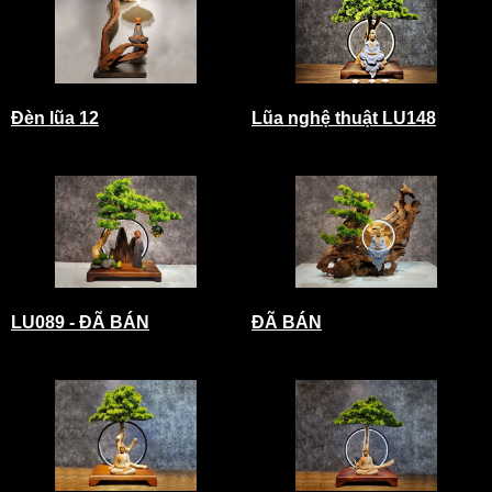
Đèn lũa 12
Lũa nghệ thuật LU148
LU089 - ĐÃ BÁN
ĐÃ BÁN