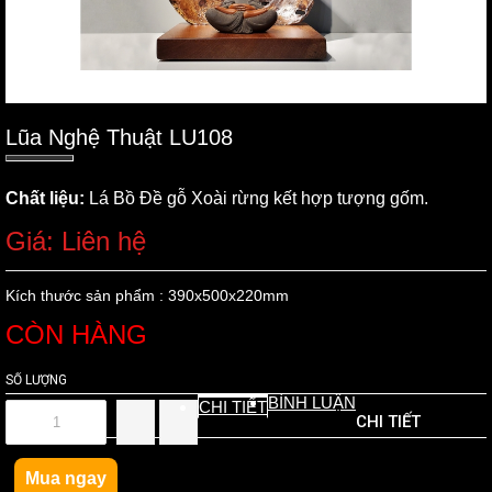
Lũa Nghệ Thuật LU108
Chất liệu:
Lá Bồ Đề gỗ Xoài rừng kết hợp tượng gốm.
Giá: Liên hệ
Kích thước sản phẩm : 390x500x220mm
CÒN HÀNG
SỐ LƯỢNG
BÌNH LUẬN
CHI TIẾT
CHI TIẾT
Mua ngay